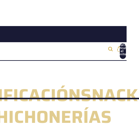
Total de
artículos
en el
carrito:
0
IFICACIÓN
SNACK
CHICHONERÍAS