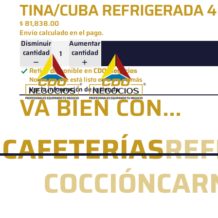
Ir directamente al contenido
TINA/CUBA REFRIGERADA 4
$ 81,838.00
Envío calculado en el pago.
Disminuir
Aumentar
cantidad
cantidad
Retiro disponible en
CDO Negocios
Normalmente está listo en 5 días o más
Ver la información de la tienda
VA BIEN CON...
CAFETERÍAS
REF
COCCIÓN
CAR