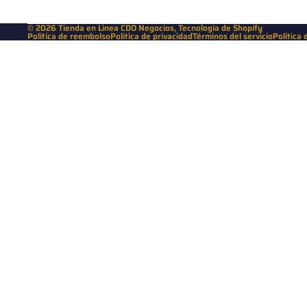
© 2026
Tienda en Linea CDO Negocios
,
Tecnología de Shopify
Política de reembolso
Política de privacidad
Términos del servicio
Política 