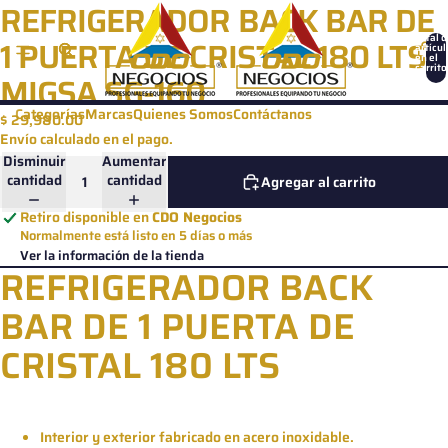
Ir directamente al contenido
REFRIGERADOR BACK BAR DE
Total d
1 PUERTA DE CRISTAL 180 LTS
artícul
en el
carrito
MIGSA SG-160
0
Categorías
Marcas
Quienes Somos
Contáctanos
$ 29,980.00
Envío calculado en el pago.
Disminuir
Aumentar
cantidad
cantidad
Agregar al carrito
Retiro disponible en
CDO Negocios
Normalmente está listo en 5 días o más
Ver la información de la tienda
REFRIGERADOR BACK
BAR DE 1 PUERTA DE
CRISTAL 180 LTS
Interior y exterior fabricado en acero inoxidable.