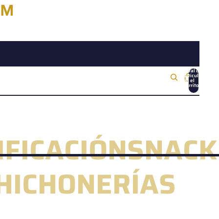
 M
Total de
artículos
en el
carrito:
0
IFICACIÓN
SNACK
CHICHONERÍAS