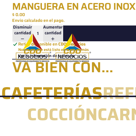
Ir directamente al contenido
MANGUERA EN ACERO INOXI
$ 0.00
Envío calculado en el pago.
Disminuir
Aumentar
cantidad
cantidad
Retiro disponible en
CDO Negocios
Normalmente está listo en 5 días o más
Ver la información de la tienda
VA BIEN CON...
CAFETERÍAS
REF
COCCIÓN
CAR