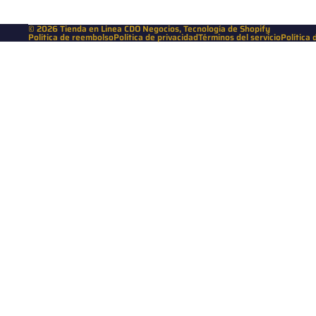
© 2026
Tienda en Linea CDO Negocios
,
Tecnología de Shopify
Política de reembolso
Política de privacidad
Términos del servicio
Política 