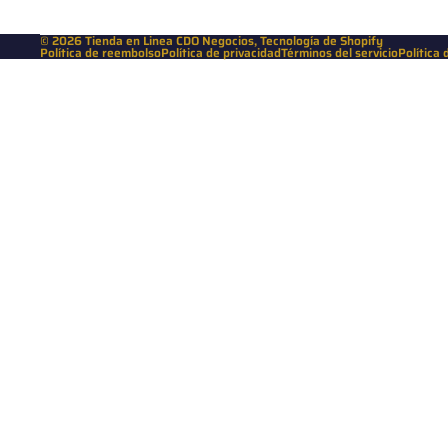
© 2026
Tienda en Linea CDO Negocios
,
Tecnología de Shopify
Política de reembolso
Política de privacidad
Términos del servicio
Política 