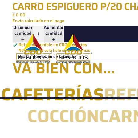
Ir directamente al contenido
CARRO ESPIGUERO P/20 CH
$ 0.00
Envío calculado en el pago.
Disminuir
Aumentar
cantidad
cantidad
Retiro disponible en
CDO Negocios
Normalmente está listo en 5 días o más
Ver la información de la tienda
VA BIEN CON...
CAFETERÍAS
REF
COCCIÓN
CAR