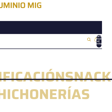
UMINIO MIG
Total de
artículos
en el
carrito:
0
IFICACIÓN
SNACK
CHICHONERÍAS