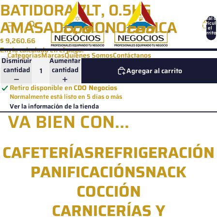
Ir directamente al contenido
BATIDORA 7LT, 0.5KG
Total d
AMASADO, MONOFÁSICA
artícul
en el
carrito
0
$ 9,260.66
Envío calculado en el pago.
Categorías
Marcas
Quienes Somos
Contáctanos
Disminuir
Aumentar
cantidad
cantidad
Agregar al carrito
Retiro disponible en
CDO Negocios
Normalmente está listo en 5 días o más
Ver la información de la tienda
VA BIEN CON...
CAFETERÍAS
REFRIGERACIÓN
PANIFICACIÓN
SNACK
COCCIÓN
CARNICERÍAS Y