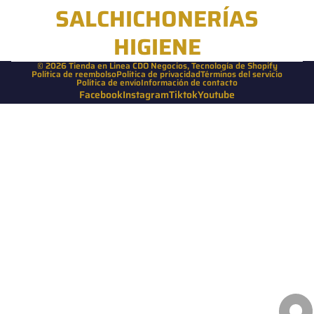
SALCHICHONERÍAS
HIGIENE
© 2026
Tienda en Linea CDO Negocios
,
Tecnología de Shopify
Política de reembolso
Política de privacidad
Términos del servicio
Política de envío
Información de contacto
Facebook
Instagram
Tiktok
Youtube