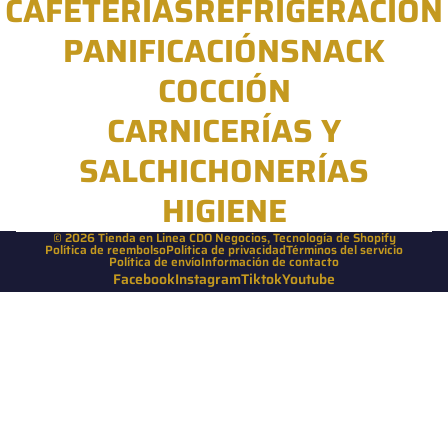
CAFETERÍAS
REFRIGERACIÓN
PANIFICACIÓN
SNACK
COCCIÓN
CARNICERÍAS Y
SALCHICHONERÍAS
HIGIENE
© 2026
Tienda en Linea CDO Negocios
,
Tecnología de Shopify
Política de reembolso
Política de privacidad
Términos del servicio
Política de envío
Información de contacto
Facebook
Instagram
Tiktok
Youtube