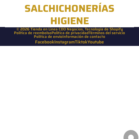
SALCHICHONERÍAS
HIGIENE
© 2026
Tienda en Linea CDO Negocios
,
Tecnología de Shopify
Política de reembolso
Política de privacidad
Términos del servicio
Política de envío
Información de contacto
Facebook
Instagram
Tiktok
Youtube