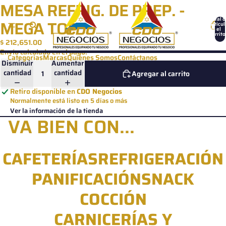
Ir directamente al contenido
MESA REFRIG. DE PREP. -
Total d
MEGA TOP
artícul
en el
carrito
0
$ 212,651.00
Envío calculado en el pago.
Categorías
Marcas
Quienes Somos
Contáctanos
Disminuir
Aumentar
cantidad
cantidad
Agregar al carrito
Retiro disponible en
CDO Negocios
Normalmente está listo en 5 días o más
Ver la información de la tienda
VA BIEN CON...
CAFETERÍAS
REFRIGERACIÓN
PANIFICACIÓN
SNACK
COCCIÓN
CARNICERÍAS Y