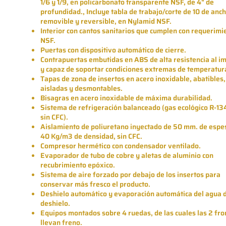
1/6 y 1/9, en policarbonato transparente NSF, de 4" de
profundidad., Incluye tabla de trabajo/corte de 10 de anch
removible y reversible, en Nylamid NSF.
Interior con cantos sanitarios que cumplen con requerimi
NSF.
Puertas con dispositivo automático de cierre.
Contrapuertas embutidas en ABS de alta resistencia al i
y capaz de soportar condiciones extremas de temperatur
Tapas de zona de insertos en acero inoxidable, abatibles,
aisladas y desmontables.
Bisagras en acero inoxidable de máxima durabilidad.
Sistema de refrigeración balanceado (gas ecológico R-13
sin CFC).
Aislamiento de poliuretano inyectado de 50 mm. de espe
40 Kg/m3 de densidad, sin CFC.
Compresor hermético con condensador ventilado.
Evaporador de tubo de cobre y aletas de aluminio con
recubrimiento epóxico.
Sistema de aire forzado por debajo de los insertos para
conservar más fresco el producto.
Deshielo automático y evaporación automática del agua 
deshielo.
Equipos montados sobre 4 ruedas, de las cuales las 2 fro
llevan freno.