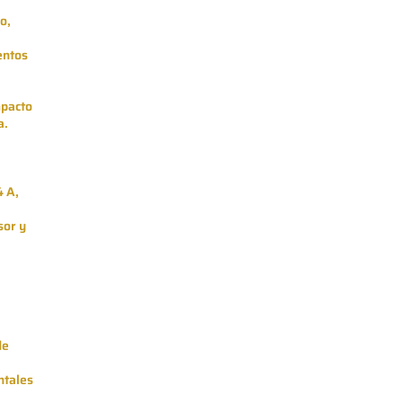
o,
entos
mpacto
a.
4 A,
sor y
de
ntales