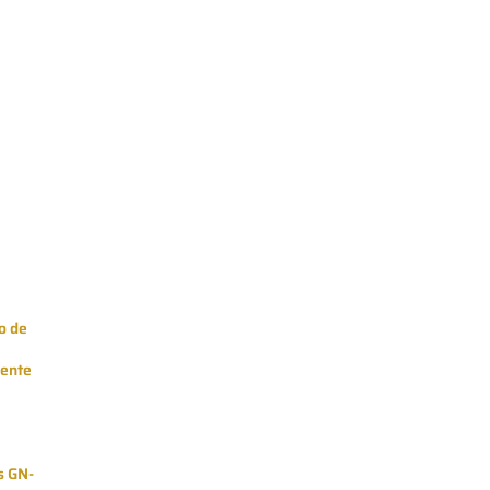
o de
iente
s GN-