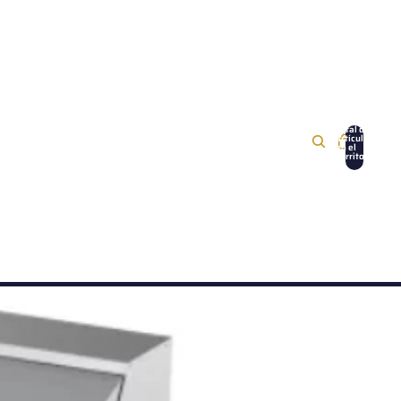
Total de
artículos
en el
carrito:
0