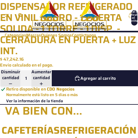
Ir directamente al contenido
DISPENSADOR REFRIGERADO
Total d
EN VINIL NEGRO - 1 PUERTA
artícul
en el
carrito
SOLIDA - 1 TORRE - 1 DISP. -
0
Categorías
Marcas
Quienes Somos
Contáctanos
CERRADURA EN PUERTA + LUZ
INT.
$ 47,242.16
Envío calculado en el pago.
Disminuir
Aumentar
cantidad
cantidad
Agregar al carrito
Retiro disponible en
CDO Negocios
Normalmente está listo en 5 días o más
Ver la información de la tienda
VA BIEN CON...
CAFETERÍAS
REFRIGERACIÓN