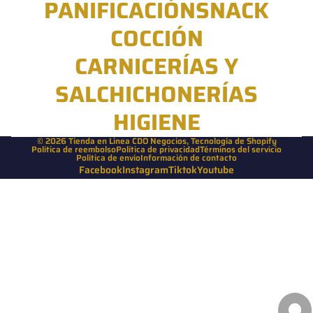
PANIFICACIÓN
SNACK
COCCIÓN
CARNICERÍAS Y
SALCHICHONERÍAS
HIGIENE
© 2026
Tienda en Linea CDO Negocios
,
Tecnología de Shopify
Política de reembolso
Política de privacidad
Términos del servicio
Política de envío
Información de contacto
Facebook
Instagram
Tiktok
Youtube