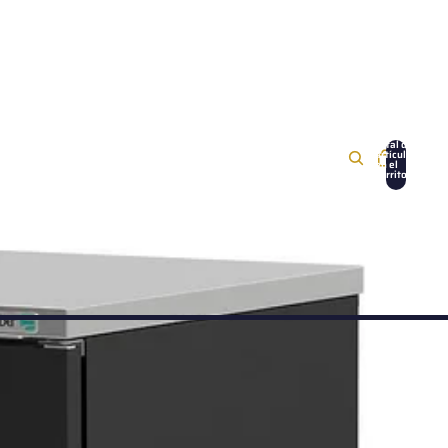
Total de
artículos
en el
carrito:
0