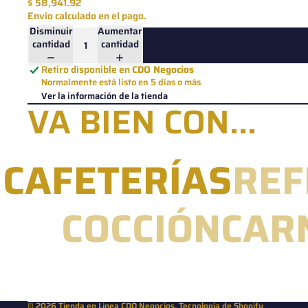
$ 58,941.92
Envío calculado en el pago.
Disminuir
Aumentar
cantidad
cantidad
Retiro disponible en
CDO Negocios
Normalmente está listo en 5 días o más
Ver la información de la tienda
VA BIEN CON...
CAFETERÍAS
REF
COCCIÓN
CAR
© 2026
Tienda en Linea CDO Negocios
,
Tecnología de Shopify